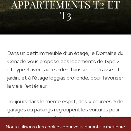
APPARTEMENTS T2 ET
T3
Dans un petit immeuble d’un étage, le Domaine du
Cénacle vous propose des logements de type 2
et type 3 avec, au rez-de-chaussée, terrasse et
jardin, et à l’étage loggias profonde, pour favoriser
la vie à l’extérieur.
Toujours dans le même esprit, des « courées » de
garages ou parkings regroupent les voitures pour
éviter leur présence le long des rues et favoriser
l’usage piéton du domaine.
Nous utilisons des cookies pour vous garantir la meilleure