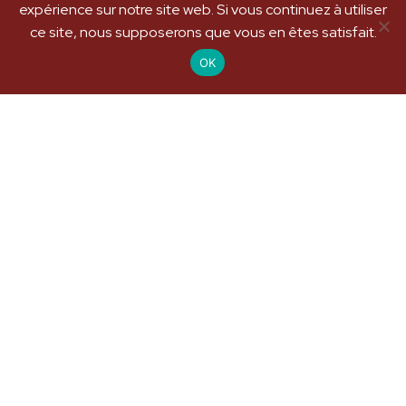
expérience sur notre site web. Si vous continuez à utiliser
ce site, nous supposerons que vous en êtes satisfait.
OK
Domaine du Cénacle, rue de
la Bergerie, 91250 Tigery
06 12 28 04 37
Télécharger la brochure
Cénacle 2026
|
Mentions légales
|
Politique de confidentialité
|
Réalisation :
Agence Hey!Oh